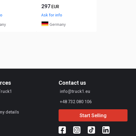
297
EUR
fo
Ask for info
any
Germany
rces
Contact us
Truck1
info@truck1.eu
+48 732 080 106
y details
Start Selling