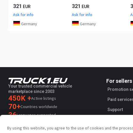
321
321
EUR
EUR
Ask for info
Ask for info
A
Germany
Germany
For sellers
Your trusted commercial vehicle
Promotion s
marketplace since 2003
450K +
Active listings
Paid service
70+
Countries worldwide
Support
36
Languages supported
4.7/5
By using this website, you agree to the use of cookies and the proces
Trustpilot