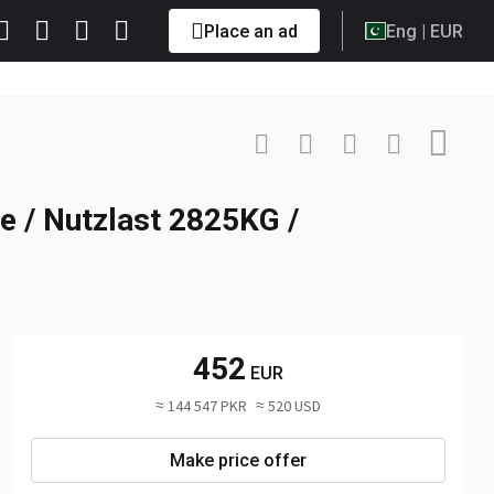
Place an ad
Eng
| EUR
Contact
+4915252... Show
 / Nutzlast 2825KG /
452
EUR
≈ 144 547 PKR
≈ 520 USD
Make price offer