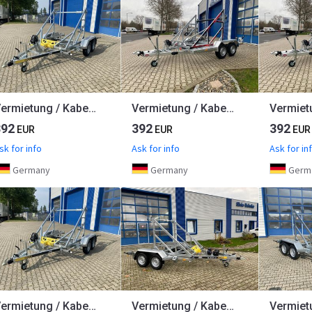
Vermietung / Kabelanhänger 3500KG / Nutzlast 2825KG / Kabeltrommel-Anhänger / Glasfaser/ 1 Woche
Vermietung / Kabelanhänger 3500KG / Nutzlast 2766KG / Kabeltrommel-Anhänger / Glasfaser/ 1 Woche
392
392
392
EUR
EUR
EUR
sk for info
Ask for info
Ask for in
Germany
Germany
Germ
Vermietung / Kabelanhänger 2700KG / Nutzlast 2094KG / Kabeltrommel-Anhänger / Glasfaser/ 1 Woche
Vermietung / Kabelanhänger 3500KG E-Winde / Nutzlast 2825KG / Kabeltrommel-Anhänger / Glasfaser/ 3 Tage