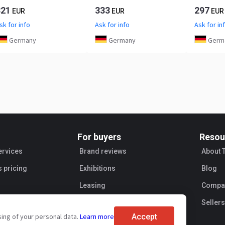
321
333
297
EUR
EUR
EUR
sk for info
Ask for info
Ask for in
Germany
Germany
Germ
For buyers
Resou
ervices
Brand reviews
About 
s pricing
Exhibitions
Blog
Leasing
Compan
Sellers
Accept
sing of your personal data.
Learn more