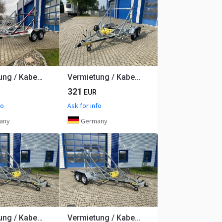
Vermietung / Kabelanhänger 3500KG / Nutzlast 2766KG / Kabeltrommel-Anhänger / Glasfaser/ 1 Woche
Vermietung / Kabelanhänger 2700KG / Nutzlast 2094KG / Kabeltrommel-Anhänger / Glasfaser/ 1 Woche
321
EUR
fo
Ask for info
any
Germany
Vermietung / Kabelanhänger 3500KG / Nutzlast 2825KG / Kabeltrommel-Anhänger / Glasfaser/ 3 Tage
Vermietung / Kabelanhänger 3500KG / Nutzlast 2825KG / Kabeltrommel-Anhänger / Glasfaser/ 3 Tage