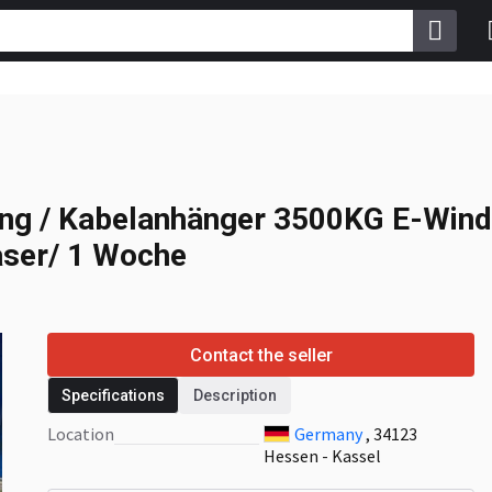
ng / Kabelanhänger
KG / Kabeltrommel-
ng / Kabelanhänger 3500KG E-Winde
aser/ 1 Woche
Contact the seller
Specifications
Description
Location
Germany
, 34123
Hessen - Kassel