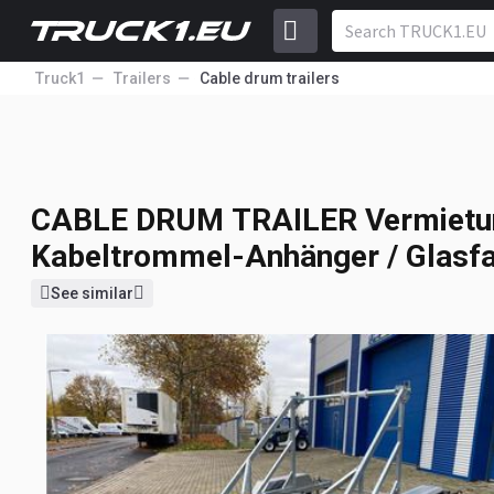
Truck1
Trailers
Cable drum trailers
CABLE DRUM TRAILER
Vermietu
452
3500KG E-Winde / Nutzlast 2825
EUR
Anhänger / Glasfaser/ 1 Woche
CABLE DRUM TRAILER
Vermietu
Kabeltrommel-Anhänger / Glasf
See similar